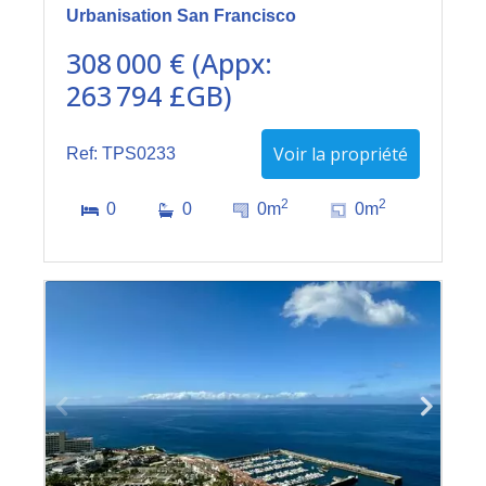
Urbanisation San Francisco
308 000 € (Appx:
263 794 £GB)
Voir la propriété
Ref: TPS0233
2
2
0
0
0m
0m