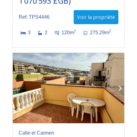
1 070 593 £GB)
Voir la propriété
Ref: TPS4446
2
2
3
2
120m
275.29m
Calle el Carmen