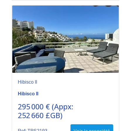
Hibisco II
Hibisco II
295 000 € (Appx:
252 660 £GB)
Ref: TPS2193