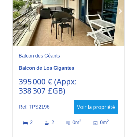
Balcon des Géants
Balcon de Los Gigantes
395 000 € (Appx:
338 307 £GB)
Voir la propriété
Ref: TPS2196
2
2
2
2
0m
0m