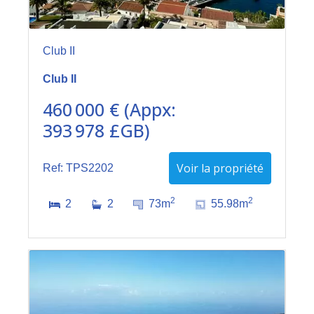
Club II
Club II
460 000 € (Appx:
393 978 £GB)
Voir la propriété
Ref: TPS2202
2
2
2
2
73m
55.98m