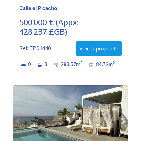
Calle el Picacho
500 000 € (Appx:
428 237 £GB)
Voir la propriété
Ref: TPS4448
2
2
9
3
283.57m
84.72m