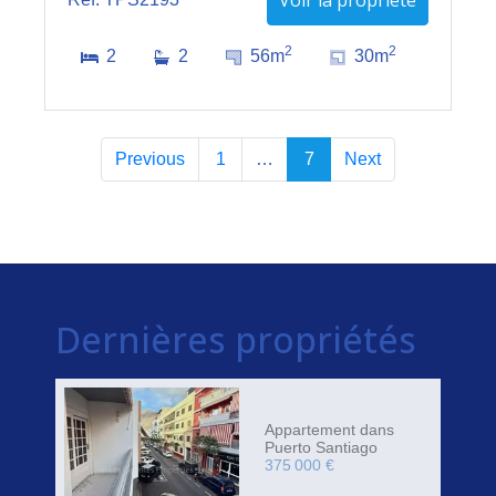
Voir la propriété
2
2
2
2
56m
30m
Previous
1
…
7
Next
Dernières propriétés
Appartement dans
Puerto Santiago
375 000 €