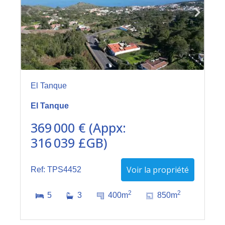
El Tanque
El Tanque
369 000 € (Appx:
316 039 £GB)
Voir la propriété
Ref: TPS4452
2
2
5
3
400m
850m