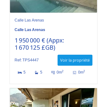
Calle Las Arenas
Calle Las Arenas
1 950 000 € (Appx:
1 670 125 £GB)
Voir la propriété
Ref: TPS4447
2
2
5
5
0m
0m