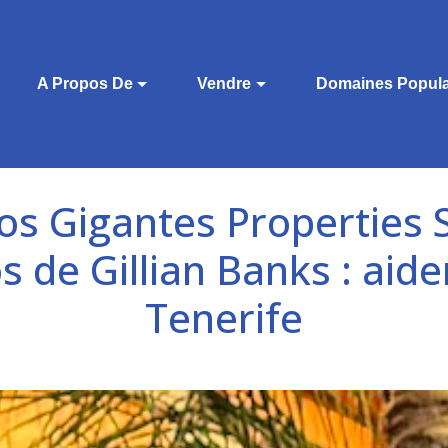
A Propos De
Vendre
Domaines Popula
os Gigantes Properties S.
 de Gillian Banks : aide
Tenerife