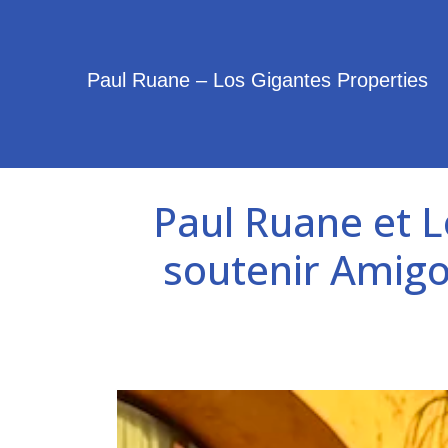
Paul Ruane – Los Gigantes Properties
Paul Ruane et L
soutenir Amigos