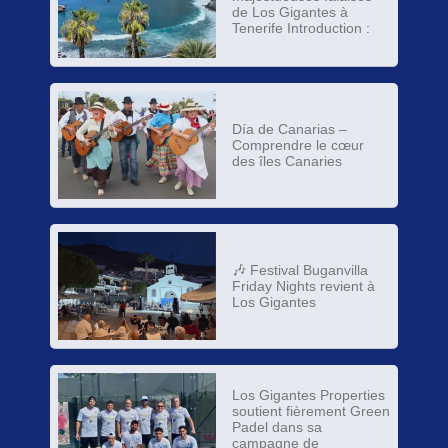
de Los Gigantes à
Tenerife Introduction :
Día de Canarias –
Comprendre le cœur
des îles Canaries
🎶 Festival Buganvilla
Friday Nights revient à
Los Gigantes
Los Gigantes Properties
soutient fièrement Green
Padel dans sa
campagne de