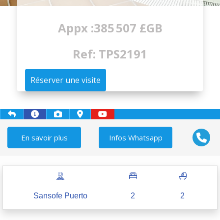
Appx :385 507 £GB
Ref: TPS2191
Réserver une visite
En savoir plus
Infos Whatsapp
Sansofe Puerto
2
2