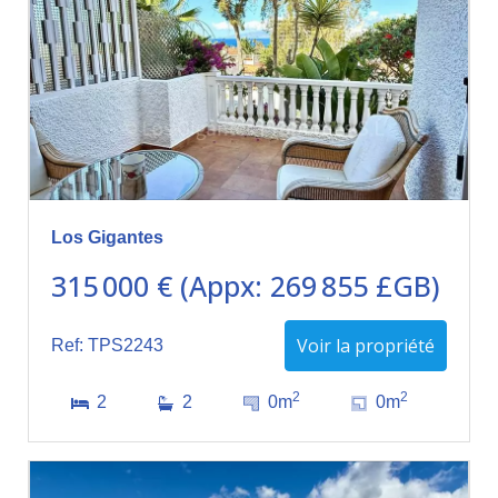
Los Gigantes
315 000 € (Appx: 269 855 £GB)
Voir la propriété
Ref: TPS2243
2
2
2
2
0m
0m