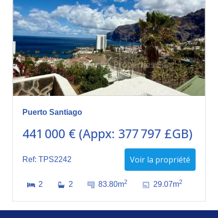
Puerto Santiago
441 000 € (Appx: 377 797 £GB)
Voir la propriété
Ref: TPS2242
2
2
2
2
83.80m
29.07m