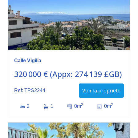
Calle Vigilia
320 000 € (Appx: 274 139 £GB)
Voir la propriété
Ref: TPS2244
2
2
2
1
0m
0m