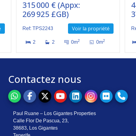
315 000 € (Appx:
4
269 925 £GB)
3
é
Voir la propriété
Ref: TPS2243
R
2
2
2
2
0m
0m
Contactez nous
Paul Ruane – Los Gigantes Properties
Calle Flor De Pascua, 23,
38683, Los Gigantes
Tenerife