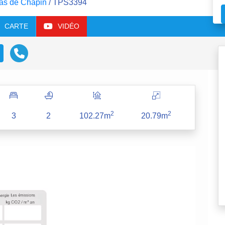
as de Chapin
/ TPS3394
CARTE
VIDÉO
2
2
3
2
102.27m
20.79m