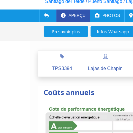
Santiago del Teide
/
Puerto Santiago
/
Laj
APERÇU
PHOTOS
En savoir plus
Infos Whatsapp
TPS3394
Lajas de Chapin
Coûts annuels