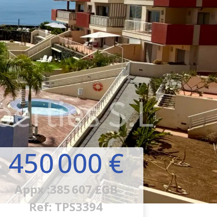
450 000 €
Appx :385 607 £GB
Ref: TPS3394