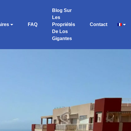
Blog Sur
Les
ires
FAQ
Propriétés
Contact
De Los
Gigantes