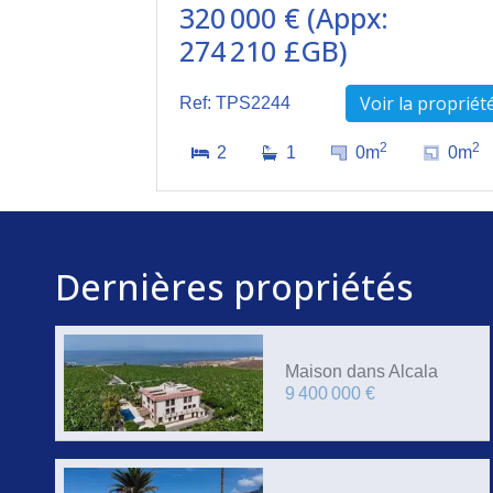
320 000 € (Appx:
274 210 £GB)
Voir la propriét
Ref: TPS2244
2
2
2
1
0m
0m
Dernières propriétés
Maison dans Alcala
9 400 000 €