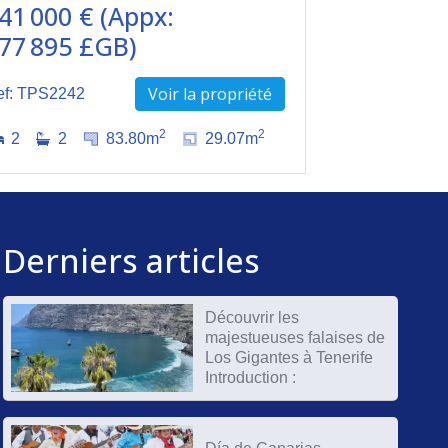
41 000 € (Appx:
77 895 £GB)
Voir la propriété
ef: TPS2242
2
2
2
2
83.80m
29.07m
Derniers articles
Découvrir les
majestueuses falaises de
Los Gigantes à Tenerife
Introduction :