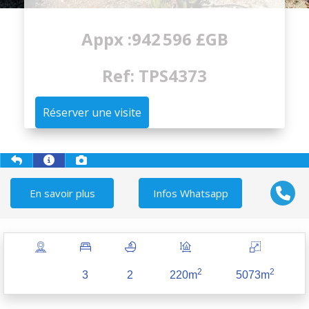
Appx :942 596 £GB
Ref: TPS4373
Réserver une visite
En savoir plus
Infos Whatsapp
2
2
3
2
220m
5073m