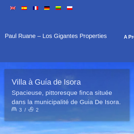
Paul Ruane – Los Gigantes Properties
A P
Villa à Guía de Isora
Spacieuse, pittoresque finca située
dans la municipalité de Guia De Isora.
3
/
2