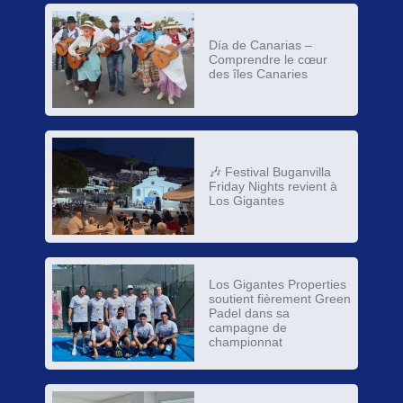
Día de Canarias –
Comprendre le cœur
des îles Canaries
🎶 Festival Buganvilla
Friday Nights revient à
Los Gigantes
Los Gigantes Properties
soutient fièrement Green
Padel dans sa
campagne de
championnat