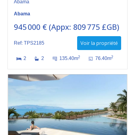
Abama
Abama
945 000 € (Appx: 809 775 £GB)
Voir la propriété
Ref: TPS2185
2
2
2
2
135.40m
76.40m