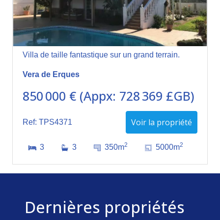
Villa de taille fantastique sur un grand terrain.
Vera de Erques
850 000 € (Appx: 728 369 £GB)
Voir la propriété
Ref: TPS4371
2
2
3
3
350m
5000m
Dernières propriétés