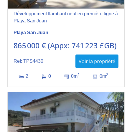
Développement flambant neuf en première ligne à
Playa San Juan
Playa San Juan
865 000 € (Appx: 741 223 £GB)
Voir la propriété
Ref: TPS4430
2
2
2
0
0m
0m