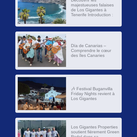
majestueuses falaises
de Los Gigantes à
Tenerife Introduction :
Día de Canarias –
Comprendre le cœur
des îles Canaries
🎶 Festival Buganvilla
Friday Nights revient à
Los Gigantes
Los Gigantes Properties
soutient fièrement Green
Padel dans sa