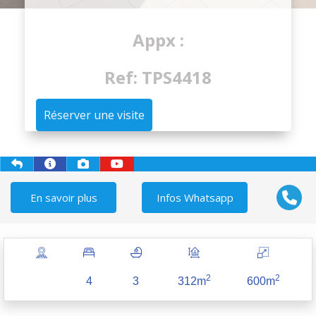
Appx :
Ref: TPS4418
Réserver une visite
En savoir plus
Infos Whatsapp
2
2
4
3
312m
600m