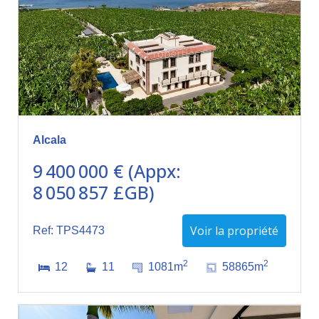
Alcala
9 400 000 € (Appx:
8 050 857 £GB)
Voir la propriété
Ref: TPS4473
2
2
12
11
1081m
58865m