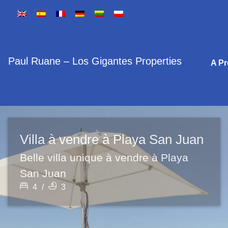
Paul Ruane – Los Gigantes Properties
A P
Villa à vendre à Playa San Juan
Belle villa unique à vendre à Playa
San Juan
4
/
3