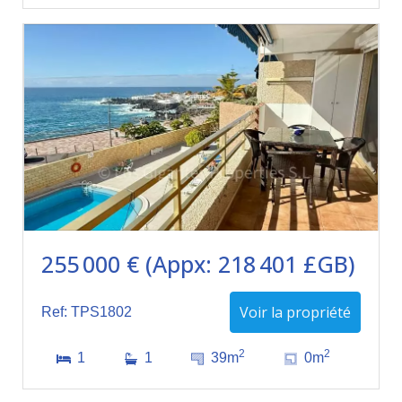
255 000 € (Appx: 218 401 £GB)
Voir la propriété
Ref: TPS1802
2
2
1
1
39m
0m