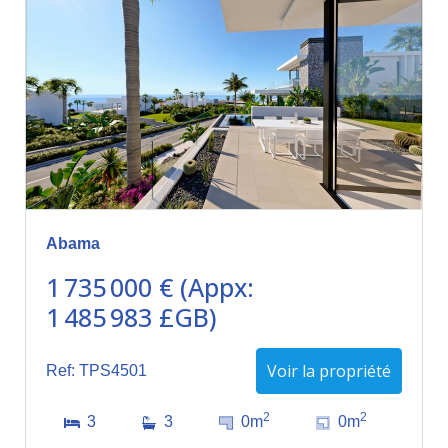
Abama
1 735 000 € (Appx:
1 485 983 £GB)
Voir la propriété
Ref: TPS4501
2
2
3
3
0m
0m