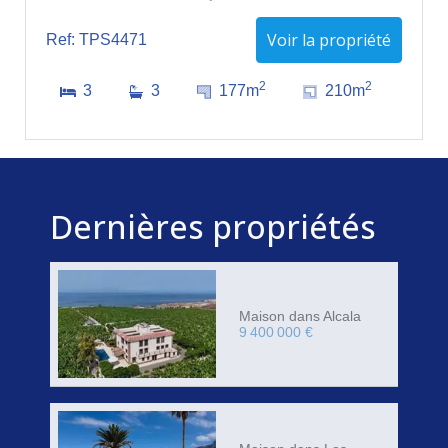
Voir la propriété
Ref: TPS4471
2
2
3
3
177m
210m
Dernières propriétés
Maison dans Alcala
9 400 000 €