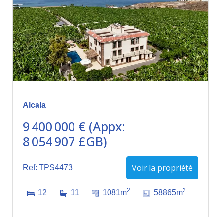
Alcala
9 400 000 € (Appx:
8 054 907 £GB)
Voir la propriété
Ref: TPS4473
2
2
12
11
1081m
58865m