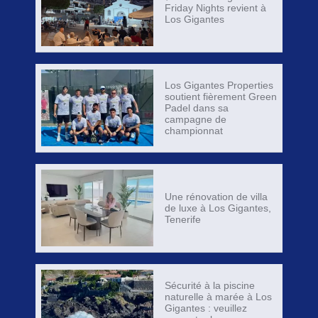
Friday Nights revient à
Los Gigantes
Los Gigantes Properties
soutient fièrement Green
Padel dans sa
campagne de
championnat
Une rénovation de villa
de luxe à Los Gigantes,
Tenerife
Sécurité à la piscine
naturelle à marée à Los
Gigantes : veuillez