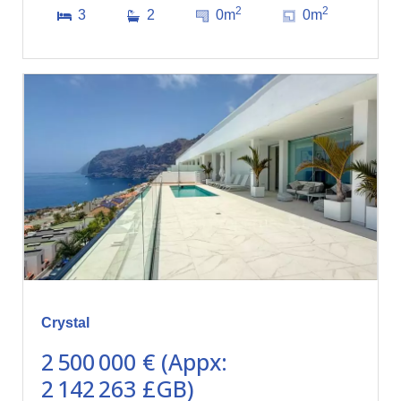
2
2
3
2
0m
0m
Crystal
2 500 000 € (Appx:
2 142 263 £GB)