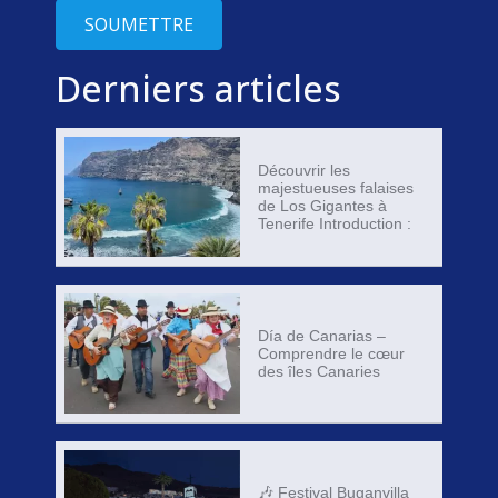
SOUMETTRE
Derniers articles
Découvrir les
majestueuses falaises
de Los Gigantes à
Tenerife Introduction :
Día de Canarias –
Comprendre le cœur
des îles Canaries
🎶 Festival Buganvilla