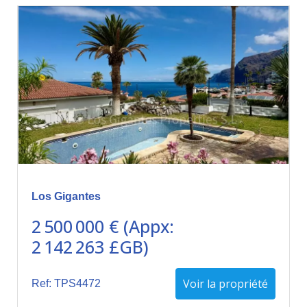
Los Gigantes
2 500 000 € (Appx:
2 142 263 £GB)
Voir la propriété
Ref: TPS4472